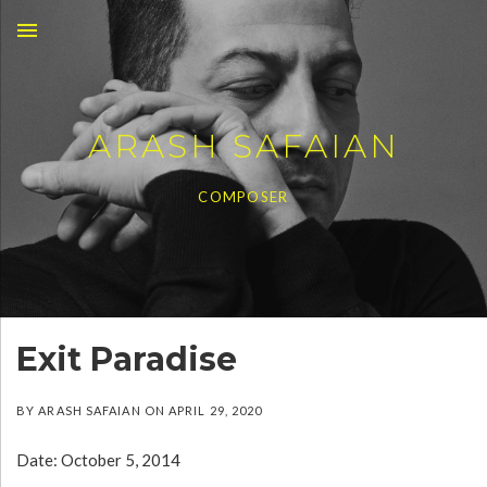
MENU
ARASH SAFAIAN
COMPOSER
Exit Paradise
BY
ARASH SAFAIAN
ON
APRIL 29, 2020
Date:
October 5, 2014