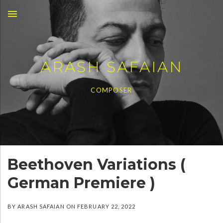
MENU
ARASH SAFAIAN
COMPOSER
Beethoven Variations (
German Premiere )
BY
ARASH SAFAIAN
ON
FEBRUARY 22, 2022